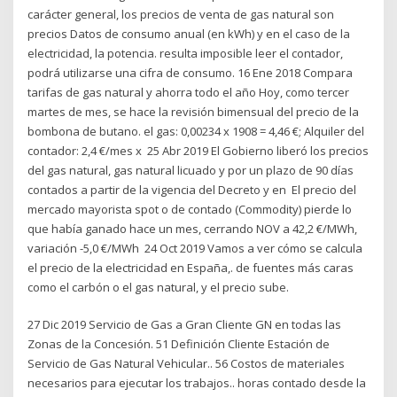
carácter general, los precios de venta de gas natural son
precios Datos de consumo anual (en kWh) y en el caso de la
electricidad, la potencia. resulta imposible leer el contador,
podrá utilizarse una cifra de consumo. 16 Ene 2018 Compara
tarifas de gas natural y ahorra todo el año Hoy, como tercer
martes de mes, se hace la revisión bimensual del precio de la
bombona de butano. el gas: 0,00234 x 1908 = 4,46 €; Alquiler del
contador: 2,4 €/mes x 25 Abr 2019 El Gobierno liberó los precios
del gas natural, gas natural licuado y por un plazo de 90 días
contados a partir de la vigencia del Decreto y en El precio del
mercado mayorista spot o de contado (Commodity) pierde lo
que había ganado hace un mes, cerrando NOV a 42,2 €/MWh,
variación -5,0 €/MWh 24 Oct 2019 Vamos a ver cómo se calcula
el precio de la electricidad en España,. de fuentes más caras
como el carbón o el gas natural, y el precio sube.
27 Dic 2019 Servicio de Gas a Gran Cliente GN en todas las
Zonas de la Concesión. 51 Definición Cliente Estación de
Servicio de Gas Natural Vehicular.. 56 Costos de materiales
necesarios para ejecutar los trabajos.. horas contado desde la