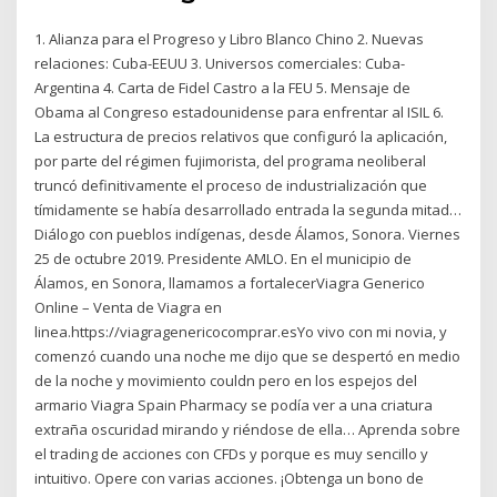
1. Alianza para el Progreso y Libro Blanco Chino 2. Nuevas
relaciones: Cuba-EEUU 3. Universos comerciales: Cuba-
Argentina 4. Carta de Fidel Castro a la FEU 5. Mensaje de
Obama al Congreso estadounidense para enfrentar al ISIL 6.
La estructura de precios relativos que configuró la aplicación,
por parte del régimen fujimorista, del programa neoliberal
truncó definitivamente el proceso de industrialización que
tímidamente se había desarrollado entrada la segunda mitad…
Diálogo con pueblos indígenas, desde Álamos, Sonora. Viernes
25 de octubre 2019. Presidente AMLO. En el municipio de
Álamos, en Sonora, llamamos a fortalecerViagra Generico
Online – Venta de Viagra en
linea.https://viagragenericocomprar.esYo vivo con mi novia, y
comenzó cuando una noche me dijo que se despertó en medio
de la noche y movimiento couldn pero en los espejos del
armario Viagra Spain Pharmacy se podía ver a una criatura
extraña oscuridad mirando y riéndose de ella… Aprenda sobre
el trading de acciones con CFDs y porque es muy sencillo y
intuitivo. Opere con varias acciones. ¡Obtenga un bono de