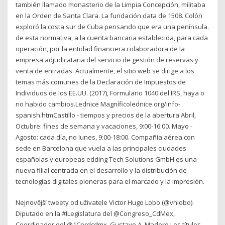
también llamado monasterio de la Limpia Concepción, militaba
en la Orden de Santa Clara. La fundación data de 1508. Colón
exploró la costa sur de Cuba pensando que era una península.
de esta normativa, a la cuenta bancaria establecida, para cada
operación, por la entidad financiera colaboradora de la
empresa adjudicataria del servicio de gestión de reservas y
venta de entradas. Actualmente, el sitio web se dirige a los
temas más comunes de la Declaración de Impuestos de
Individuos de los EE.UU. (2017), Formulario 1040 del IRS, haya o
no habido cambios.Lednice Magníficolednice.org/info-
spanish.htmCastillo - tiempos y precios de la abertura Abril,
Octubre: fines de semana y vacaciones, 9:00-16:00. Mayo -
Agosto: cada día, no lunes, 9:00-18:00. Compañía aérea con
sede en Barcelona que vuela a las principales ciudades
españolas y europeas edding Tech Solutions GmbH es una
nueva filial centrada en el desarrollo y la distribución de
tecnologías digitales pioneras para el marcado y la impresión.
Nejnovější tweety od uživatele Victor Hugo Lobo (@vhlobo).
Diputado en la #ILegislatura del @Congreso_CdMex,
Coordinador del @1Cprdcdmx. Gustavo A. Madero Los títulos